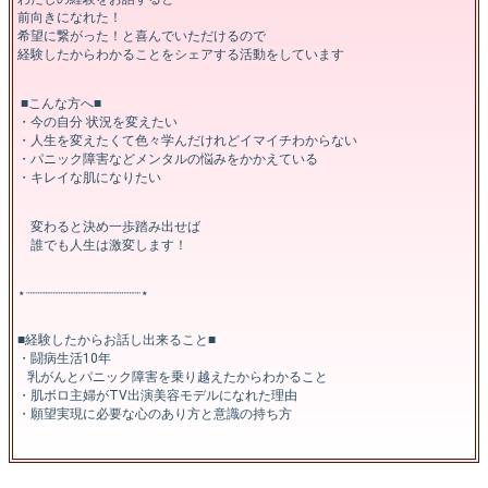
前向きになれた！
希望に繋がった！と喜んでいただけるので
経験したからわかることをシェアする活動をしています
■こんな方へ■
・今の自分 状況を変えたい
・人生を変えたくて色々学んだけれどイマイチわからない
・パニック障害などメンタルの悩みをかかえている
・キレイな肌になりたい
変わると決め一歩踏み出せば
誰でも人生は激変します！
⋆┈┈┈┈┈┈┈┈┈┈┈┈┈┈┈⋆
■経験したからお話し出来ること■
・闘病生活10年
乳がんとパニック障害を乗り越えたからわかること
・肌ボロ主婦がTV出演美容モデルになれた理由
・願望実現に必要な心のあり方と意識の持ち方