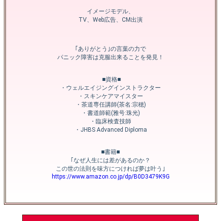
イメージモデル、
TV、Web広告、CM出演
｢ありがとう｣の言葉の力で
パニック障害は克服出来ることを発見！
‎ ■資格■
・ウェルエイジングインストラクター
・スキンケアマイスター
・茶道専任講師(茶名:宗穂)
・書道師範(雅号:珠光)
‎・臨床検査技師
・JHBS Advanced Diploma
■書籍■
｢なぜ人生には差があるのか？
この世の法則を味方につければ夢は叶う｣
https://www.amazon.co.jp/dp/B0D3479K9G